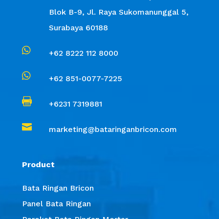
Blok B-9, Jl. Raya Sukomanunggal 5,
Surabaya 60188

+62 8222 112 8000

+62 851-0077-7225

+6231 7319881

marketing@bataringanbricon.com
Product
Bata Ringan Bricon
Panel Bata Ringan